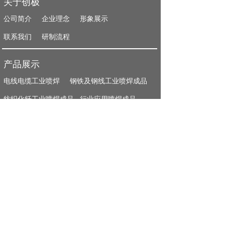
关于创极
公司简介
企业理念
形象展示
联系我们
研制流程
产品展示
电线电缆工业喷焊
钢铁及钢线工业喷焊成品
纺织化纤工业喷焊成品
行业应用喷焊成品
文件下载
电线电缆工业喷焊
钢铁及钢线工业喷焊成品
纺织化纤工业喷焊成品
行业应用喷焊成品
联系方式
东莞市创极机械配件有限公司
地址：中国广东省东莞市厚街镇南五村东溪东路