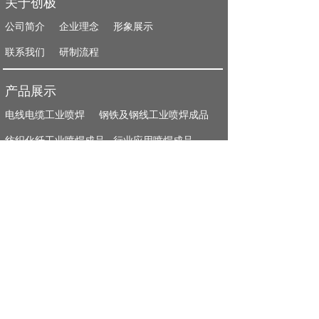
关于创极
公司简介
企业理念
形象展示
联系我们
研制流程
产品展示
电线电缆工业喷焊
钢铁及钢线工业喷焊成品
纺织化纤工业喷焊成品
行业应用喷焊成品
文件下载
电线电缆工业喷焊
钢铁及钢线工业喷焊成品
纺织化纤工业喷焊成品
行业应用喷焊成品
联系方式
东莞市创极机械配件有限公司
地址：中国广东省东莞市厚街镇南五村东溪东路